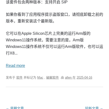
该套件包含两种版本：支持开启 SIP
如果你看到了应用程序提示盗版窗口，请彻底卸载之前的
版本，重新安装这个最新版。
它可以在Apple Silicon芯片上完美的运行Arm版的
Windows11操作系统，需要注意的是，Arm版
Windows11操作系统不仅可以运行Arm版软件，也可以运
行X8...
Read more
发布于
软件
并标记为
Mac
,
破解软件
.由
allen
在
2025-04-16
文
←
早期文章
较新文章
→