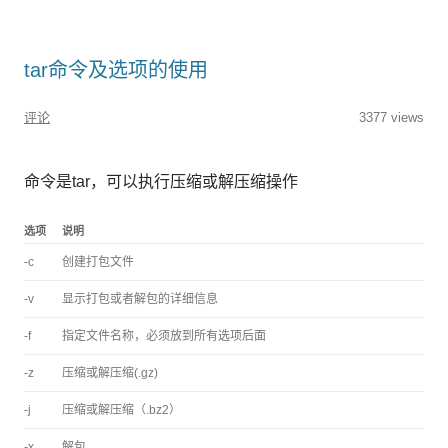
tar命令及选项的使用
评论
3377 views
命令是tar，可以执行压缩或解压缩操作
选项
说明
-c
创建打包文件
-v
显示打包或者解包的详细信息
-f
指定文件名称，必须放到所有选项后面
-z
压缩或解压缩(.gz)
-j
压缩或解压缩（.bz2）
-x
解包