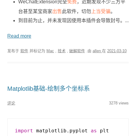
免费
WeChatExtension完全
，近期发现不少三方平
出售
上当受骗
台甚至某宝商家
此软件，切勿
。
到目前为止，并未发现因使用本插件会导致封号。...
Read more
发布于
软件
并标记为
Mac
,
技术
,
破解软件
.由
allen
在
2021-03-10
Matplotlib基础-绘制多个坐标系
评论
3278 views
import
matplotlib.pyplot
as
plt