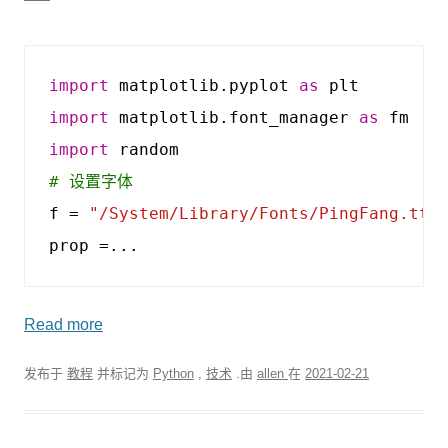
import
matplotlib.pyplot
as
plt
import
matplotlib.font_manager
as
fm
import
random
# 设置字体
f
=
"/System/Library/Fonts/PingFang.ttc
prop
=...
Read more
发布于
教程
并标记为
Python
,
技术
.由
allen
在
2021-02-21