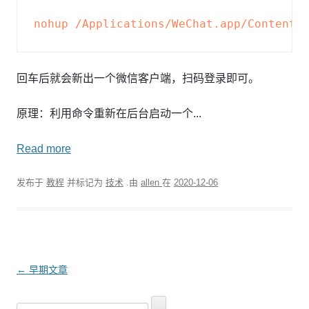
nohup
/Applications/WeChat.app/Contents
回车后就会新出一个微信客户端，扫码登录即可。
原理：利用命令重新在后台启动一个...
Read more
发布于
教程
并标记为
技术
.由
allen
在
2020-12-06
文
←
早期文章
章
搜
导