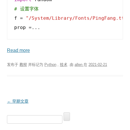
# 设置字体
f
=
"/System/Library/Fonts/PingFang.ttc
prop
=...
Read more
发布于
教程
并标记为
Python
,
技术
.由
allen
在
2021-02-21
文
←
早期文章
章
搜
导
索
航
：