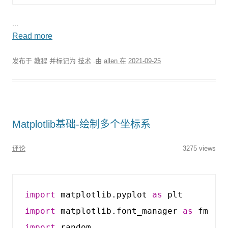
...
Read more
发布于
教程
并标记为
技术
.由
allen
在
2021-09-25
Matplotlib基础-绘制多个坐标系
评论
3275 views
import
matplotlib.pyplot
as
plt
import
matplotlib.font_manager
as
fm
import
random