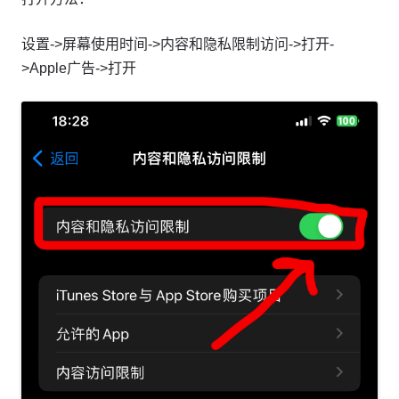
设置->屏幕使用时间->内容和隐私限制访问->打开-
>Apple广告->打开