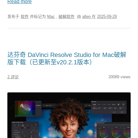
Read more
发布于
软件
并标记为
Mac
,
破解软件
.由
allen
在
2025-09-29
达芬奇 DaVinci Resolve Studio for Mac破解
版下载（已更新至v20.2.1版本）
2 评论
20089 views