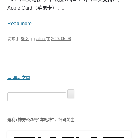
Apple Card（苹果卡）、...
Read more
发布于
杂文
.由
allen
在
2025-05-08
文
←
早期文章
章
搜
导
索
航
：
返利+神券公众号“羊毛堆”，扫码关注