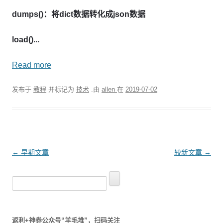
dumps()：将dict数据转化成json数据
load()...
Read more
发布于
教程
并标记为
技术
.由
allen
在
2019-07-02
文
←
早期文章
较新文章
→
章
搜
导
索
航
：
返利+神券公众号“羊毛堆”，扫码关注