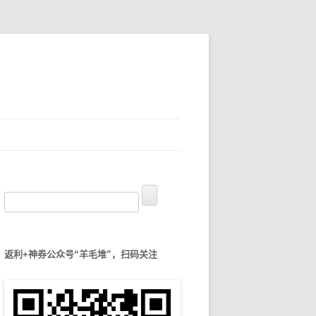
搜
索
：
返利+神券公众号“羊毛堆”，扫码关注