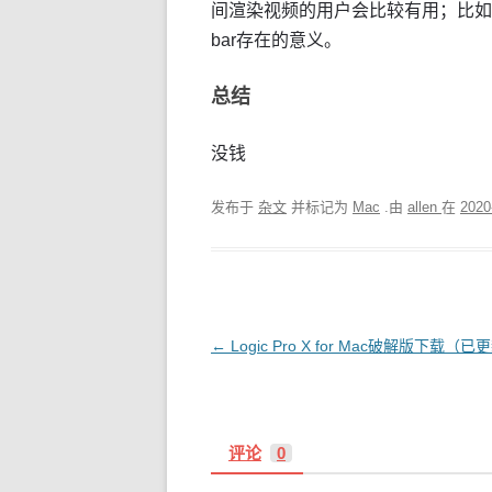
间渲染视频的用户会比较有用；比如tou
bar存在的意义。
总结
没钱
发布于
杂文
并标记为
Mac
.由
allen
在
2020
文
←
Logic Pro X for Mac破解版下载（已更
章
导
航
评论
0