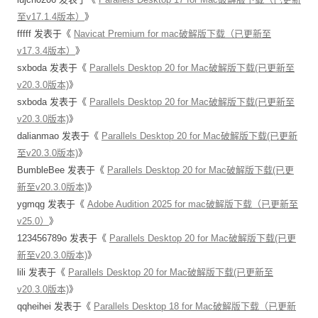
至v17.1.4版本）
》
fffff
发表于《
Navicat Premium for mac破解版下载（已更新至
v17.3.4版本）
》
sxboda
发表于《
Parallels Desktop 20 for Mac破解版下载(已更新至
v20.3.0版本)
》
sxboda
发表于《
Parallels Desktop 20 for Mac破解版下载(已更新至
v20.3.0版本)
》
dalianmao
发表于《
Parallels Desktop 20 for Mac破解版下载(已更新
至v20.3.0版本)
》
BumbleBee
发表于《
Parallels Desktop 20 for Mac破解版下载(已更
新至v20.3.0版本)
》
ygmqg
发表于《
Adobe Audition 2025 for mac破解版下载（已更新至
v25.0）
》
123456789o
发表于《
Parallels Desktop 20 for Mac破解版下载(已更
新至v20.3.0版本)
》
lili
发表于《
Parallels Desktop 20 for Mac破解版下载(已更新至
v20.3.0版本)
》
qqheihei
发表于《
Parallels Desktop 18 for Mac破解版下载（已更新