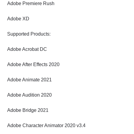
Adobe Premiere Rush
Adobe XD
Supported Products:
Adobe Acrobat DC
Adobe After Effects 2020
Adobe Animate 2021
Adobe Audition 2020
Adobe Bridge 2021
Adobe Character Animator 2020 v3.4