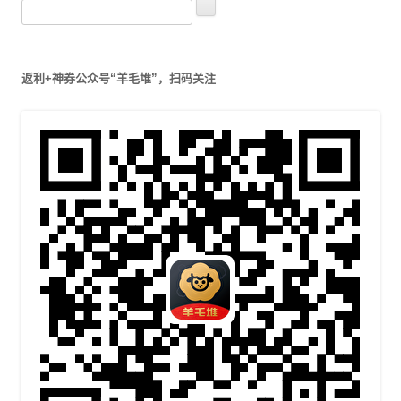
搜
索
：
返利+神券公众号“羊毛堆”，扫码关注