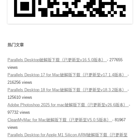
热门文章
Parallels Desktop破解版下载（已更新至v16.5.0版本）
- 277655
views
Parallels Desktop 17 for Mac破解版下载（已更新至v17.1.4版本）
-
216256 views
Parallels Desktop 18 for Mac破解版下载（已更新至v18.3.2版本）
-
125610 views
Adobe Photoshop 2025 for mac破解版下载（已更新至v26.6版本）
-
97732 views
CleanMyMac for Mac破解版下载（已更新至V5.0.5版本）
- 81967
views
Parallels Desktop for Apple M1 Silicon ARM破解版下载（已更新至