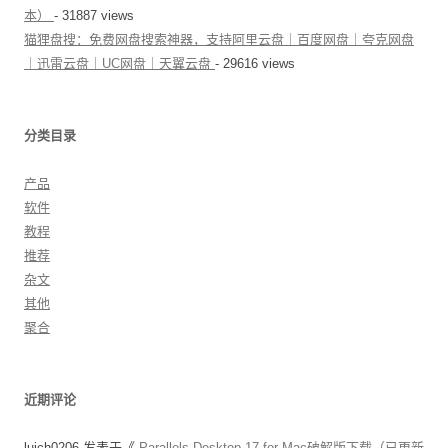
本）
- 31887 views
猫狸盘搜：免费网盘搜索神器，支持阿里云盘｜百度网盘｜夸克网盘
｜迅雷云盘｜UC网盘｜天翼云盘
- 29616 views
分类目录
产品
软件
教程
推荐
杂文
其他
聚合
近期评论
lujch0206
发表于《
Parallels Desktop 17 for Mac破解版下载（已更新