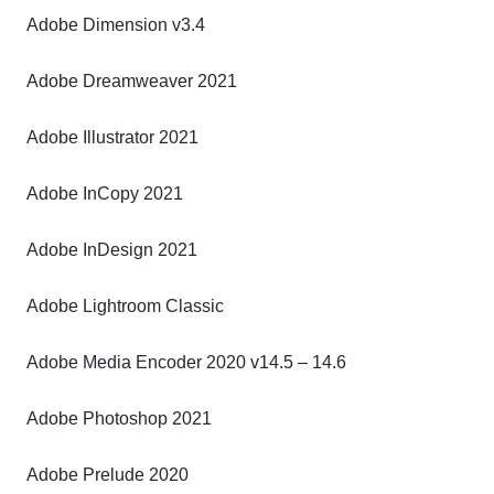
Adobe Dimension v3.4
Adobe Dreamweaver 2021
Adobe Illustrator 2021
Adobe InCopy 2021
Adobe InDesign 2021
Adobe Lightroom Classic
Adobe Media Encoder 2020 v14.5 – 14.6
Adobe Photoshop 2021
Adobe Prelude 2020