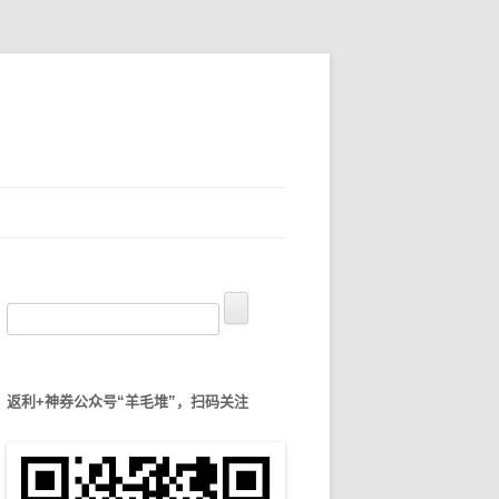
搜
索
：
返利+神券公众号“羊毛堆”，扫码关注