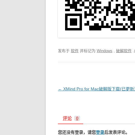
发布于
软件
并标记为
Windows
,
破解软件
文
←
XMind Pro for Mac破解版下载(已更新至
章
导
航
评论
0
您还没有登录，请您
登录
后发表评论。