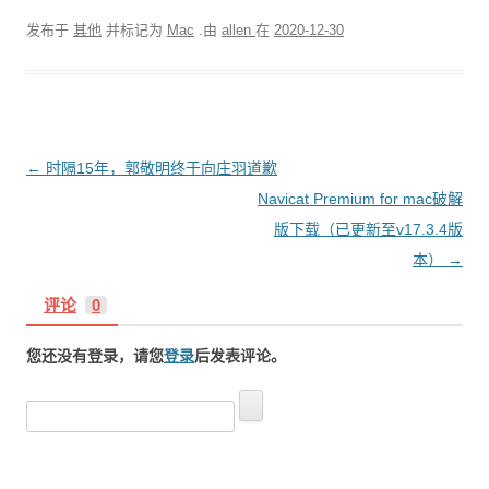
发布于
其他
并标记为
Mac
.由
allen
在
2020-12-30
文
←
时隔15年，郭敬明终于向庄羽道歉
章
Navicat Premium for mac破解
导
版下载（已更新至v17.3.4版
航
本）
→
评论
0
您还没有登录，请您
登录
后发表评论。
搜
索
：