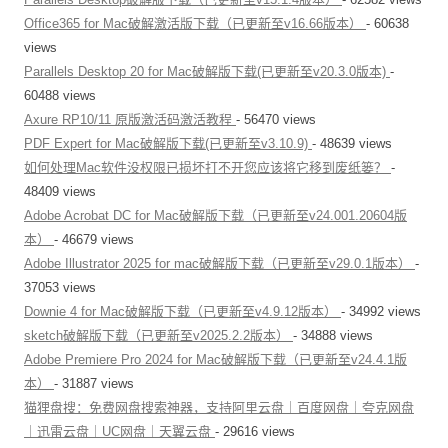
Office365 for Mac破解激活版下载（已更新至v16.66版本）
- 60638
views
Parallels Desktop 20 for Mac破解版下载(已更新至v20.3.0版本)
-
60488 views
Axure RP10/11 原版激活码激活教程
- 56470 views
PDF Expert for Mac破解版下载(已更新至v3.10.9)
- 48639 views
如何处理Mac软件没权限已损坏打不开您应该将它移到废纸篓？
-
48409 views
Adobe Acrobat DC for Mac破解版下载（已更新至v24.001.20604版
本）
- 46679 views
Adobe Illustrator 2025 for mac破解版下载（已更新至v29.0.1版本）
-
37053 views
Downie 4 for Mac破解版下载（已更新至v4.9.12版本）
- 34992 views
sketch破解版下载（已更新至v2025.2.2版本）
- 34888 views
Adobe Premiere Pro 2024 for Mac破解版下载（已更新至v24.4.1版
本）
- 31887 views
猫狸盘搜：免费网盘搜索神器，支持阿里云盘｜百度网盘｜夸克网盘
｜迅雷云盘｜UC网盘｜天翼云盘
- 29616 views