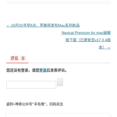
文
←
10月31号早8点，苹果将发布Mac系列新品
章
Navicat Premium for mac破解
导
版下载（已更新至v17.3.4版
航
本）
→
评论
0
您还没有登录，请您
登录
后发表评论。
搜
索
：
返利+神券公众号“羊毛堆”，扫码关注