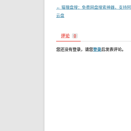
文
←
猫狸盘搜：免费网盘搜索神器，支持阿
章
云盘
导
航
评论
0
您还没有登录，请您
登录
后发表评论。