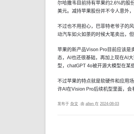
尔哈撒韦目前持有苹果约2.6%的股份
美元。减持苹果股份并不令人意外，
不过也不用担心，巴菲特老爷子的风
动汽车如火如荼的时候大笔卖出，但
苹果的新产品Vison Pro目前应该是
态，AI也还很基础，再加上现在AI大
型，chatGPT 4o被开源大模型
不过苹果的特点就是软硬件和应用场景
许AI在Vision Pro后续机型里面
发布于
杂文
.由
allen
在
2024-08-03