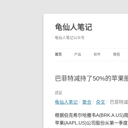
龟仙人笔记
龟仙人笔记公众号
首页
产品
软件
教程
巴菲特减持了50%的苹果
评论
龟仙人笔记
聚合
杂文
巴菲特减
根据伯克希尔哈撒韦A(BRK.A.U
苹果(AAPL.US)公司股份从第一季