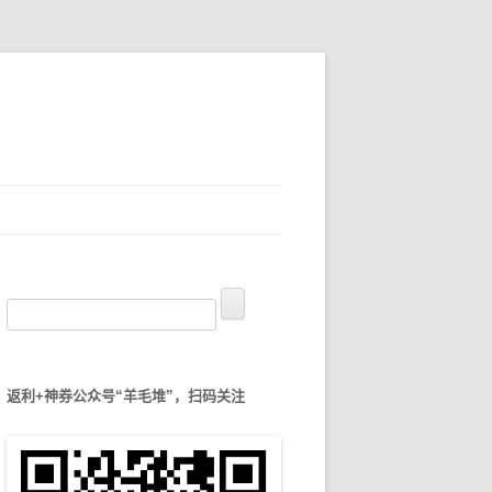
搜
索
：
返利+神券公众号“羊毛堆”，扫码关注