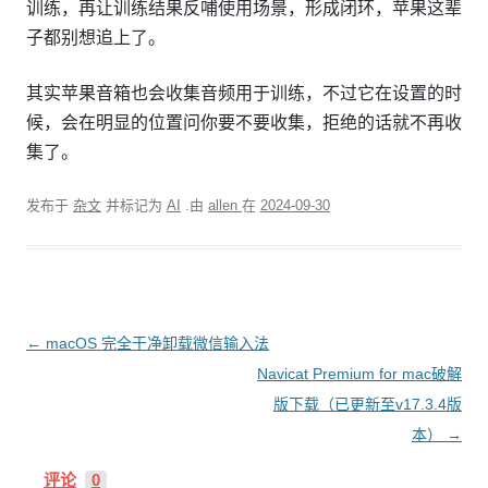
训练，再让训练结果反哺使用场景，形成闭环，苹果这辈
子都别想追上了。
其实苹果音箱也会收集音频用于训练，不过它在设置的时
候，会在明显的位置问你要不要收集，拒绝的话就不再收
集了。
发布于
杂文
并标记为
AI
.由
allen
在
2024-09-30
文
←
macOS 完全干净卸载微信输入法
章
Navicat Premium for mac破解
导
版下载（已更新至v17.3.4版
航
本）
→
评论
0