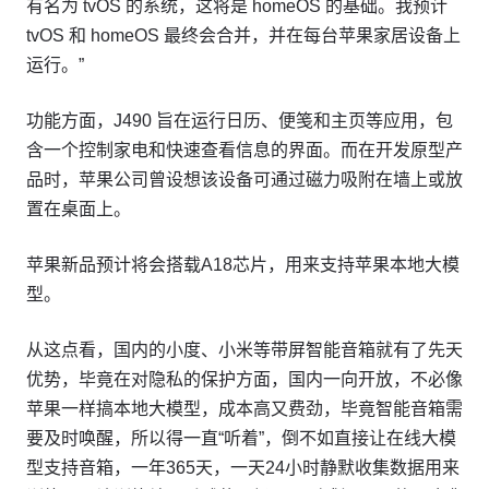
有名为 tvOS 的系统，这将是 homeOS 的基础。我预计
tvOS 和 homeOS 最终会合并，并在每台苹果家居设备上
运行。”
功能方面，J490 旨在运行日历、便笺和主页等应用，包
含一个控制家电和快速查看信息的界面。而在开发原型产
品时，苹果公司曾设想该设备可通过磁力吸附在墙上或放
置在桌面上。
苹果新品预计将会搭载A18芯片，用来支持苹果本地大模
型。
从这点看，国内的小度、小米等带屏智能音箱就有了先天
优势，毕竟在对隐私的保护方面，国内一向开放，不必像
苹果一样搞本地大模型，成本高又费劲，毕竟智能音箱需
要及时唤醒，所以得一直“听着”，倒不如直接让在线大模
型支持音箱，一年365天，一天24小时静默收集数据用来