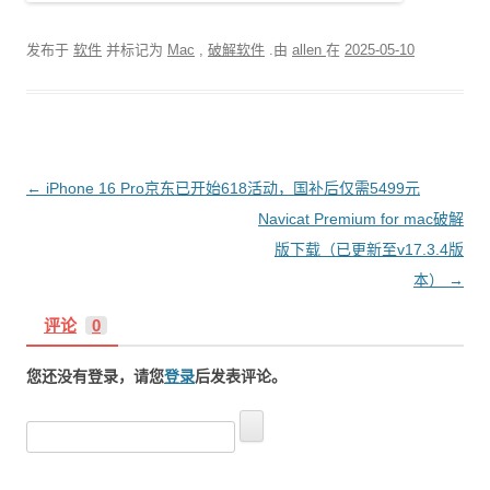
发布于
软件
并标记为
Mac
,
破解软件
.由
allen
在
2025-05-10
文
←
iPhone 16 Pro京东已开始618活动，国补后仅需5499元
章
Navicat Premium for mac破解
导
版下载（已更新至v17.3.4版
航
本）
→
评论
0
您还没有登录，请您
登录
后发表评论。
搜
索
：