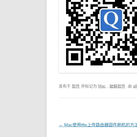
发布于
软件
并标记为
Mac
,
破解软件
.由
al
文
←
Mac使用tftp上传路由器固件刷机的方法(tftp: il
章