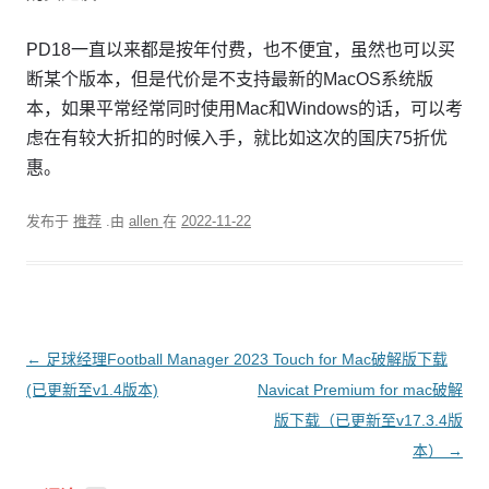
PD18一直以来都是按年付费，也不便宜，虽然也可以买
断某个版本，但是代价是不支持最新的MacOS系统版
本，如果平常经常同时使用Mac和Windows的话，可以考
虑在有较大折扣的时候入手，就比如这次的国庆75折优
惠。
发布于
推荐
.由
allen
在
2022-11-22
文
←
足球经理Football Manager 2023 Touch for Mac破解版下载
章
(已更新至v1.4版本)
Navicat Premium for mac破解
导
版下载（已更新至v17.3.4版
航
本）
→