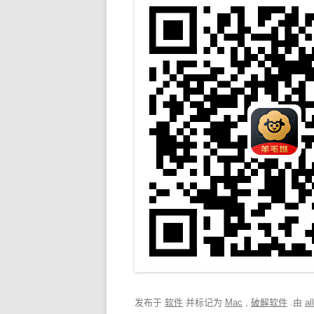
发布于
软件
并标记为
Mac
,
破解软件
.由
al