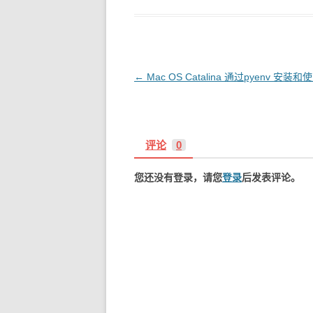
文
←
Mac OS Catalina 通过pyenv 安装
章
导
航
评论
0
您还没有登录，请您
登录
后发表评论。