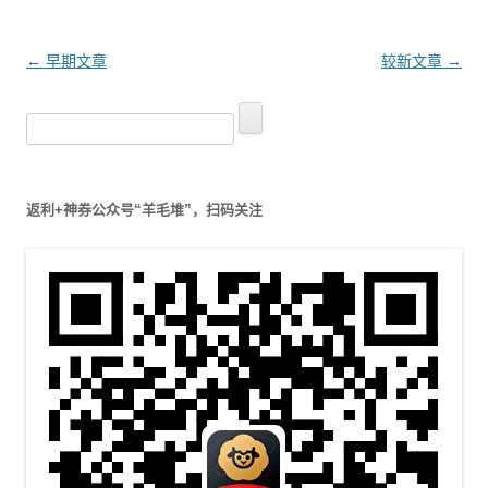
文
←
早期文章
较新文章
→
章
搜
导
索
航
：
返利+神券公众号“羊毛堆”，扫码关注