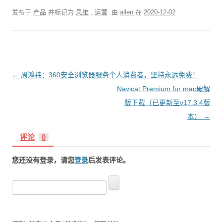
发布于
产品
并标记为
思维
,
运营
.由
allen
在
2020-12-02
文
←
周鸿祎：360安全浏览器服务个人消费者，坚持永远免费！
章
Navicat Premium for mac破解
导
版下载（已更新至v17.3.4版
航
本）
→
评论
0
您还没有登录，请您
登录
后发表评论。
搜
索
：